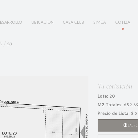
ESARROLLO
UBICACIÓN
CASA CLUB
SIMCA
COTIZA
A /
20
Tu cotización
Lote:
20
M2 Totales:
659.6
Precio de Lista:
$ 2
DES