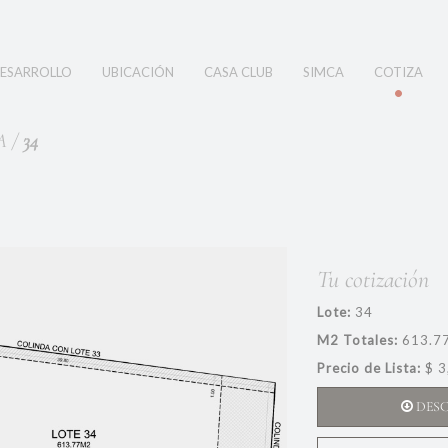
ESARROLLO
UBICACIÓN
CASA CLUB
SIMCA
COTIZA
A /
34
Tu cotización
Lote:
34
M2 Totales:
613.7
Precio de Lista:
$ 3
DES