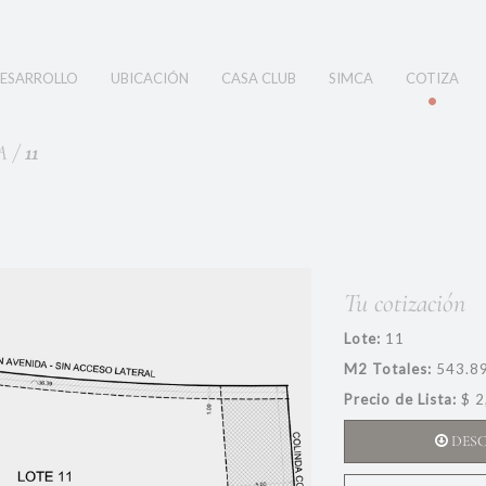
ESARROLLO
UBICACIÓN
CASA CLUB
SIMCA
COTIZA
A /
11
Tu cotización
Lote:
11
M2 Totales:
543.8
Precio de Lista:
$ 2
DES