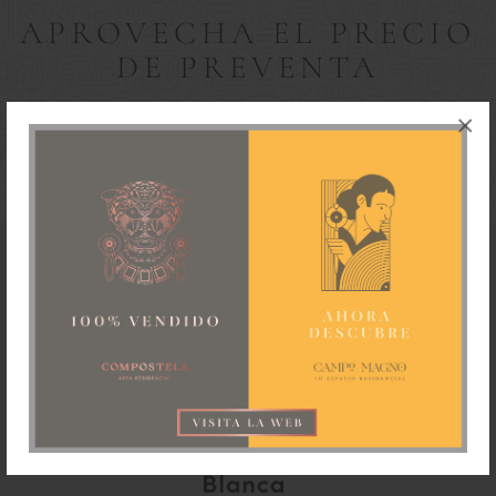
APROVECHA EL PRECIO
DE PREVENTA
×
COTIZA EL TUYO
Otros Desarrollos