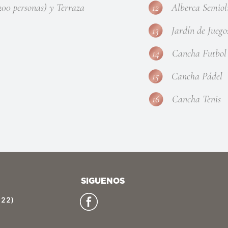
200 personas) y Terraza
12
Alberca Semiol
13
Jardín de Juego
14
Cancha Futbol
15
Cancha Pádel
16
Cancha Tenis
SIGUENOS
622)