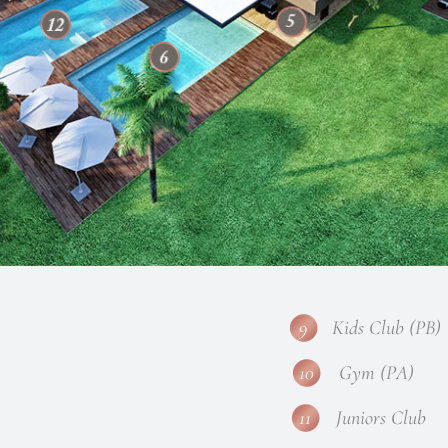
9
Kids Club (PB)
10
Gym (PA)
11
Juniors Club