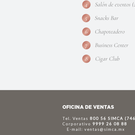
4
Salón de eventos (
5
Snacks Bar
6
Chapoteadero
7
Business Center
8
Cigar Club
OFICINA DE VENTAS
Tel. Ventas
800 56 SIMCA (74
Corporativo
9999 26 08 88
E-mail: ventas@simca.mx